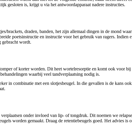
jk gesloten is, krijgt u via het antwoordapparaat nadere instructies.
jes/brackets, draden, banden, het zijn allemaal dingen in de mond waar 
ebreide poetsinstructie en instructie voor het gebruik van ragers. Indie
g gebracht wordt.
omper of korter worden. Dit heet wortelresorptie en komt ook voor bi
lbehandelingen waarbij veel tandverplaatsing nodig is.
ker in combinatie met een slotjesbeugel. In die gevallen is de kans ook g
aat.
verplaatsen onder invloed van lip- of tongdruk. Dit noemen we relapse.
eugels worden gemaakt. Draag de retentiebeugels goed. Het advies is om