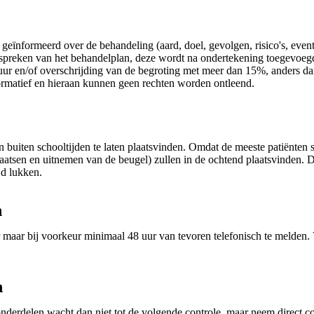
eïnformeerd over de behandeling (aard, doel, gevolgen, risico's, event
bespreken van het behandelplan, deze wordt na ondertekening toegevoeg
uur en/of overschrijding van de begroting met meer dan 15%, anders dan
formatief en hieraan kunnen geen rechten worden ontleend.
en buiten schooltijden te laten plaatsvinden. Omdat de meeste patiënten
aatsen en uitnemen van de beugel) zullen in de ochtend plaatsvinden. 
jd lukken.
n
 maar bij voorkeur minimaal 48 uur van tevoren telefonisch te melden. Ve
n
nderdelen wacht dan niet tot de volgende controle, maar neem direct co