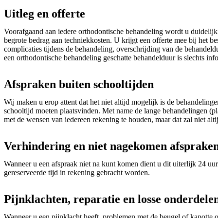
Uitleg en offerte
Voorafgaand aan iedere orthodontische behandeling wordt u duidelijk g
begrote bedrag aan techniekkosten. U krijgt een offerte mee bij het 
complicaties tijdens de behandeling, overschrijding van de behandeld
een orthodontische behandeling geschatte behandelduur is slechts in
Afspraken buiten schooltijden
Wij maken u erop attent dat het niet altijd mogelijk is de behandeling
schooltijd moeten plaatsvinden. Met name de lange behandelingen (pl
met de wensen van iedereen rekening te houden, maar dat zal niet alti
Verhindering en niet nagekomen afsprake
Wanneer u een afspraak niet na kunt komen dient u dit uiterlijk 24 uur
gereserveerde tijd in rekening gebracht worden.
Pijnklachten, reparatie en losse onderdele
Wanneer u een pijnklacht heeft, problemen met de beugel of kapotte o