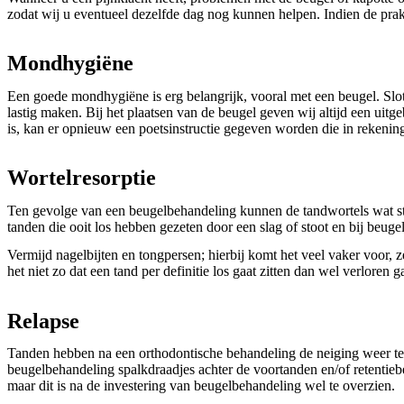
zodat wij u eventueel dezelfde dag nog kunnen helpen. Indien de prakti
Mondhygiëne
Een goede mondhygiëne is erg belangrijk, vooral met een beugel. Slot
lastig maken. Bij het plaatsen van de beugel geven wij altijd een uitg
is, kan er opnieuw een poetsinstructie gegeven worden die in rekenin
Wortelresorptie
Ten gevolge van een beugelbehandeling kunnen de tandwortels wat st
tanden die ooit los hebben gezeten door een slag of stoot en bij beuge
Vermijd nagelbijten en tongpersen; hierbij komt het veel vaker voor, ze
het niet zo dat een tand per definitie los gaat zitten dan wel verloren g
Relapse
Tanden hebben na een orthodontische behandeling de neiging weer te 
beugelbehandeling spalkdraadjes achter de voortanden en/of retentieb
maar dit is na de investering van beugelbehandeling wel te overzien.