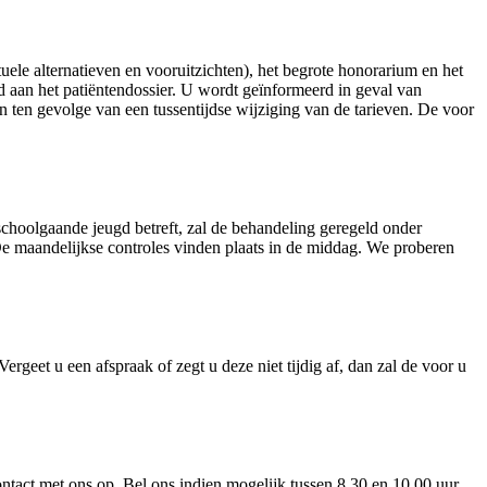
uele alternatieven en vooruitzichten), het begrote honorarium en het
d aan het patiëntendossier. U wordt geïnformeerd in geval van
 ten gevolge van een tussentijdse wijziging van de tarieven. De voor
 schoolgaande jeugd betreft, zal de behandeling geregeld onder
De maandelijkse controles vinden plaats in de middag. We proberen
rgeet u een afspraak of zegt u deze niet tijdig af, dan zal de voor u
ntact met ons op. Bel ons indien mogelijk tussen 8.30 en 10.00 uur,