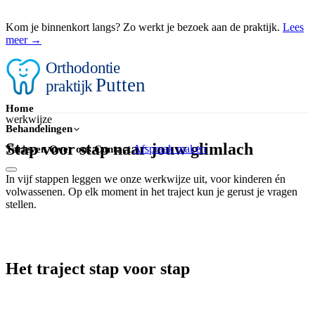
Kom je binnenkort langs? Zo werkt je bezoek aan de praktijk.
Lees
meer
→
Orthodontie
Putten
praktijk
Home
werkwijze
Behandelingen
Stap voor stap naar jouw
glimlach
Afspraak maken
Tarieven
Over ons
Contact
In vijf stappen leggen we onze werkwijze uit, voor kinderen én
volwassenen. Op elk moment in het traject kun je gerust je vragen
stellen.
Het traject stap voor stap